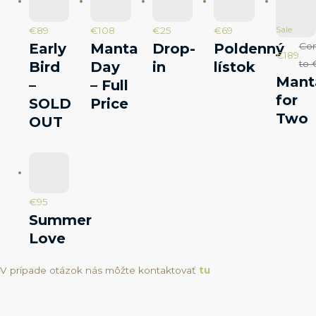
Sale
€89
€108
€25
€69
Early
Manta
Drop-
Poldenný
Co
€189
to
€
Bird
Day
in
lístok
Mant
–
– Full
for
SOLD
Price
Two
OUT
€95
Summer
Love
V prípade otázok nás môžte kontaktovať
tu