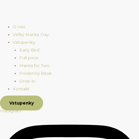
O nás
Veľký Manta Day
Vstupenky
Early Bird
Full price
Manta for Two
Poldenný lístok
Drop-in
Kontakt
Vstupenky
Instagram