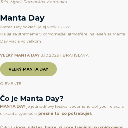
Telo. Myseľ. Rovnováha. Komunita.
Manta Day
Manta Day pokračuje aj v roku 2026.
Na jar sa stretneme v komornejšej atmosfére, na jeseň sa Manta
Day vracia vo veľkom.
VEĽKÝ MANTA DAY
3.10.2026 I BRATISLAVA
VEĽKÝ MANTA DAY
O EVENTE
Čo je Manta Day?
MANTA DAY
je jednodňový festival vedomého pohybu, relaxu a
diskusií a vyberáš si
presne to, čo potrebuješ
.
Čaká ťa
joga, pilates, barre, či core tréningy so špičkovými