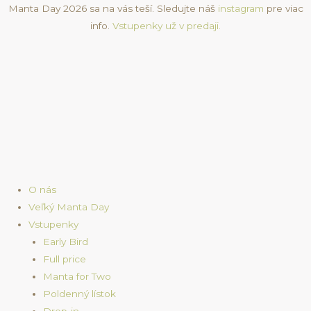
Skip
Manta Day 2026 sa na vás teší. Sledujte náš
instagram
pre viac
to
info.
Vstupenky už v predaji.
content
O nás
Veľký Manta Day
Vstupenky
Early Bird
Full price
Manta for Two
Poldenný lístok
Drop-in