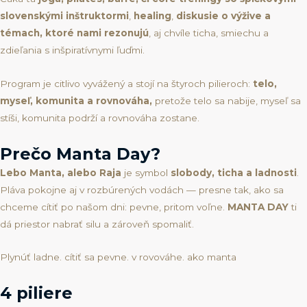
slovenskými inštruktormi
,
healing
,
diskusie o výžive a
témach, ktoré nami rezonujú
, aj chvíle ticha, smiechu a
zdieľania s inšpiratívnymi ľuďmi.
Program je citlivo vyvážený a stojí na štyroch pilieroch:
telo,
myseľ, komunita a rovnováha,
pretože telo sa nabije, myseľ sa
stíši, komunita podrží a rovnováha zostane.
Prečo Manta Day?
Lebo Manta, alebo Raja
je symbol
slobody, ticha a ladnosti
.
Pláva pokojne aj v rozbúrených vodách — presne tak, ako sa
chceme cítiť po našom dni: pevne, pritom voľne.
MANTA DAY
ti
dá priestor nabrať silu a zároveň spomaliť.
Plynúť ladne. cítiť sa pevne. v rovováhe. ako manta
4 piliere