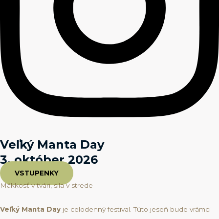
Veľký Manta Day
3. október 2026
VSTUPENKY
Mäkkosť v tvári, sila v strede
Veľký Manta Day
je celodenný festival. Túto jeseň bude vrámci