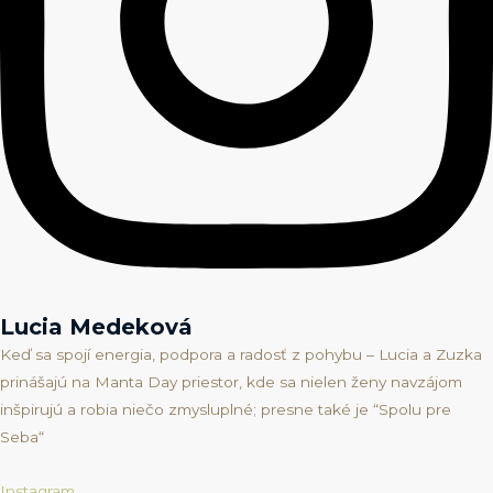
Lucia Medeková
Keď sa spojí energia, podpora a radosť z pohybu – Lucia a Zuzka
prinášajú na Manta Day priestor, kde sa nielen ženy navzájom
inšpirujú a robia niečo zmysluplné; presne také je “Spolu pre
Seba“
Instagram