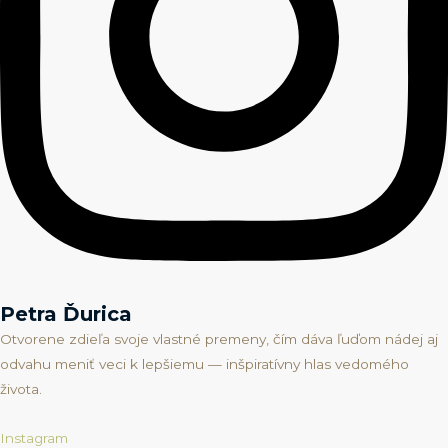
Petra Ďurica
Otvorene zdieľa svoje vlastné premeny, čím dáva ľuďom nádej aj
odvahu meniť veci k lepšiemu — inšpiratívny hlas vedomého
života.
Instagram