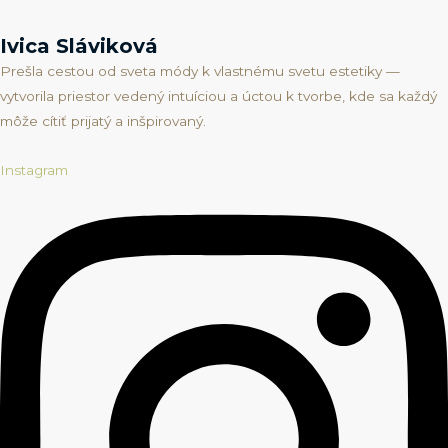
Ivica Sláviková
Prešla cestou od sveta módy k vlastnému svetu estetiky —
vytvorila priestor vedený intuíciou a úctou k tvorbe, kde sa každý
môže cítiť prijatý a inšpirovaný.
Instagram