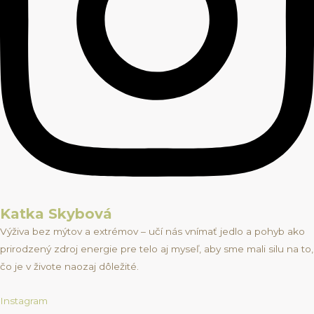
Katka Skybová
Výživa bez mýtov a extrémov – učí nás vnímať jedlo a pohyb ako
prirodzený zdroj energie pre telo aj myseľ, aby sme mali silu na to,
čo je v živote naozaj dôležité.
Instagram