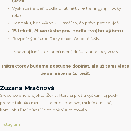
Čiech.
Vyskladáš si deň podľa chuti: aktívne tréningy aj hlboký
relax
Bez tlaku, bez výkonu — stačí to, čo práve potrebuješ.
15 lekcií, či workshopov podľa tvojho výberu
Bezpečný prístup. Roky praxe. Osobité štýly.
Spoznaj ľudí, ktorí budú tvoriť dušu Manta Day 2026
Inštruktorov budeme postupne dopĺňať, ale už teraz viete,
že sa máte na čo tešiť.
Zuzana Mračnová
Srdce celého projektu. Žena, ktorá si prešla výškami aj pádmi —
presne tak ako manta — a dnes pod svojimi krídlami spája
komunitu ľudí hľadajúcich pokoj a rovnováhu.
Instagram