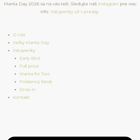
Skip
Manta Day 2026 sa na vás teší. Sledujte náš
instagram
pre viac
to
info.
Vstupenky už v predaji.
content
O nás
Veľký Manta Day
Vstupenky
Early Bird
Full price
Manta for Two
Poldenný lístok
Drop-in
Kontakt