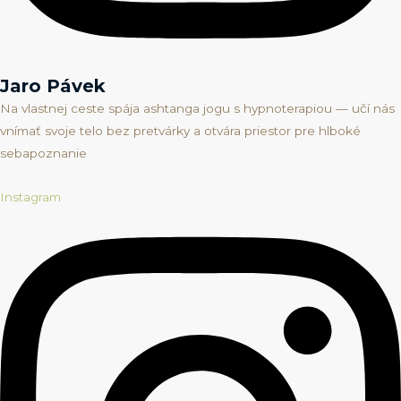
Jaro Pávek
Na vlastnej ceste spája ashtanga jogu s hypnoterapiou — učí nás
vnímať svoje telo bez pretvárky a otvára priestor pre hlboké
sebapoznanie
Instagram