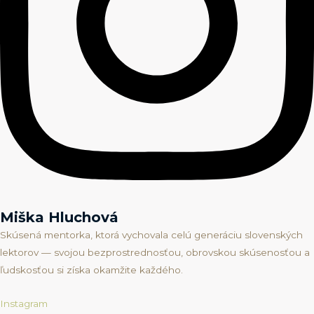
Miška Hluchová
Skúsená mentorka, ktorá vychovala celú generáciu slovenských
lektorov — svojou bezprostrednosťou, obrovskou skúsenosťou a
ľudskosťou si získa okamžite každého.
Instagram