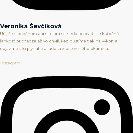
Veronika Ševčíková
Učí, že s oceánom ani s telom sa nedá bojovať — skutočná
ľahkosť prichádza až vo chvíli, keď pustíme tlak na výkon a
objavíme silu plynutia a radosti z prítomného okamihu.
Instagram