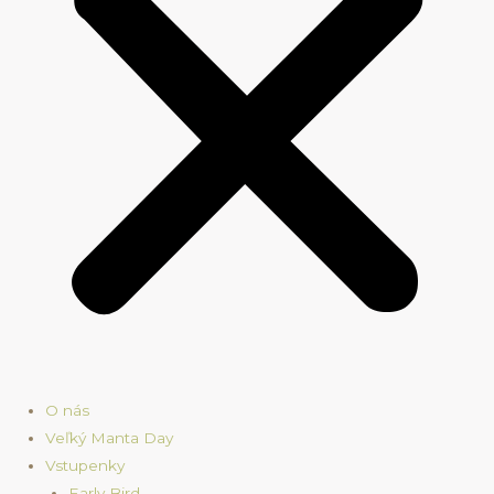
O nás
Veľký Manta Day
Vstupenky
Early Bird