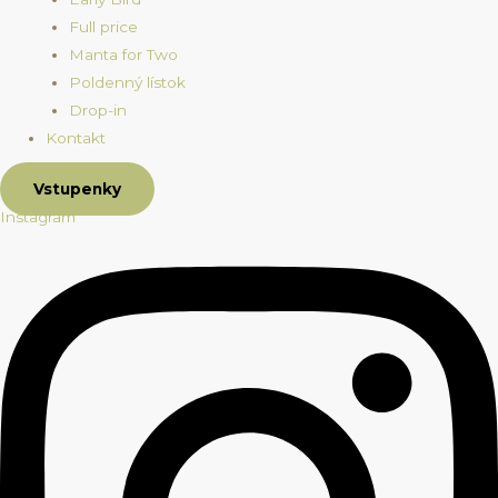
Full price
Manta for Two
Poldenný lístok
Drop-in
Kontakt
Vstupenky
Instagram