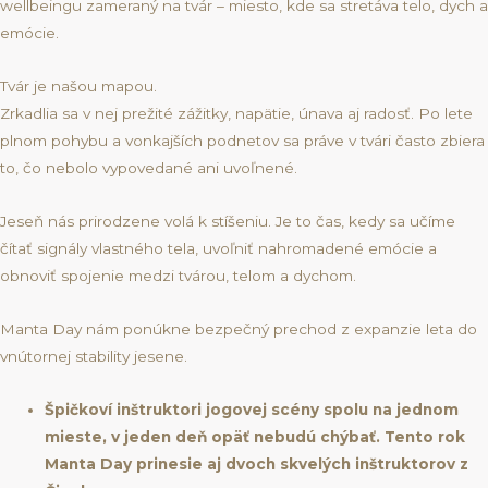
wellbeingu zameraný na tvár – miesto, kde sa stretáva telo, dych a
emócie.
Tvár je našou mapou.
Zrkadlia sa v nej prežité zážitky, napätie, únava aj radosť. Po lete
plnom pohybu a vonkajších podnetov sa práve v tvári často zbiera
to, čo nebolo vypovedané ani uvoľnené.
Jeseň nás prirodzene volá k stíšeniu. Je to čas, kedy sa učíme
čítať signály vlastného tela, uvoľniť nahromadené emócie a
obnoviť spojenie medzi tvárou, telom a dychom.
Manta Day nám ponúkne bezpečný prechod z expanzie leta do
vnútornej stability jesene.
Špičkoví inštruktori jogovej scény spolu na jednom
mieste, v jeden deň opäť nebudú chýbať. Tento rok
Manta Day prinesie aj dvoch skvelých inštruktorov z