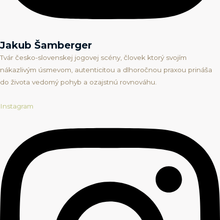
Jakub Šamberger
Tvár česko-slovenskej jogovej scény, človek ktorý svojím
nákazlivým úsmevom, autenticitou a dlhoročnou praxou prináša
do života vedomý pohyb a ozajstnú rovnováhu.
Instagram